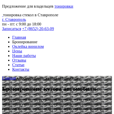
Предложение для владельцев
тонировки
тонировка стекол в Ставрополе
г. Ставрополь
пн - пт: с 9:00 до 18:00
Записаться
+7 (8652) 20-63-09
Главная
Бронирование
Оклейка винилом
Цены
Наши работы
Отзывы
Статьи
Контакты
Главная
•
Бронирование кузова автомобиля
Бронирование кузова автомобиля
Бронирование полиуретановой пленкой – это способ
защитить кузов автомобиля от повреждений, вызванных
гравием, песком, солью и другими агрессивными факторами.