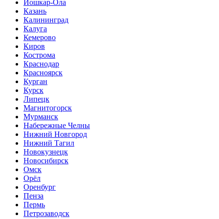
Йошкар-Ола
Казань
Калининград
Калуга
Кемерово
Киров
Кострома
Краснодар
Красноярск
Курган
Курск
Липецк
Магнитогорск
Мурманск
Набережные Челны
Нижний Новгород
Нижний Тагил
Новокузнецк
Новосибирск
Омск
Орёл
Оренбург
Пенза
Пермь
Петрозаводск