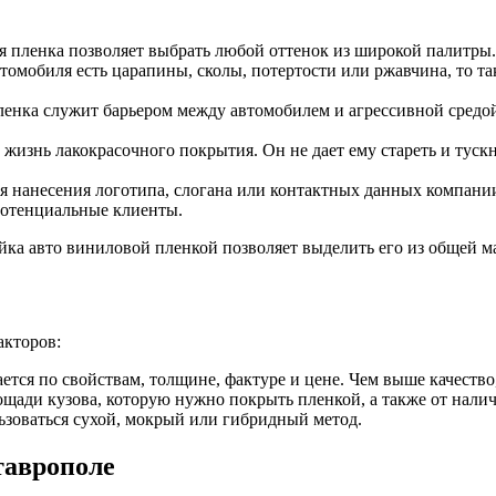
я пленка позволяет выбрать любой оттенок из широкой палитры.
омобиля есть царапины, сколы, потертости или ржавчина, то та
ленка служит барьером между автомобилем и агрессивной средо
изнь лакокрасочного покрытия. Он не дает ему стареть и туск
я нанесения логотипа, слогана или контактных данных компании,
потенциальные клиенты.
ка авто виниловой пленкой позволяет выделить его из общей ма
акторов:
ется по свойствам, толщине, фактуре и цене. Чем выше качество,
ощади кузова, которую нужно покрыть пленкой, а также от наличи
ьзоваться сухой, мокрый или гибридный метод.
таврополе