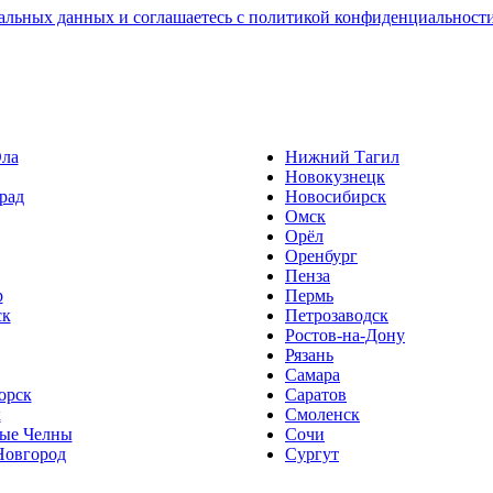
альных данных и соглашаетесь с политикой конфиденциальност
ла
Нижний Тагил
Новокузнецк
рад
Новосибирск
Омск
Орёл
Оренбург
Пенза
р
Пермь
ск
Петрозаводск
Ростов-на-Дону
Рязань
Самара
орск
Саратов
к
Смоленск
ые Челны
Сочи
овгород
Сургут