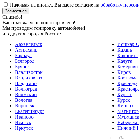
Нажимая на кнопку, Вы даете согласие на
обработку персон
Спасибо!
Ваша заявка успешно отправлена!
Мы проводим тонировку автомобилей
и в других городах России:
Архангельск
Йошкар-О
Астрахань
Казань
Барнаул
Калининг
Белгород
Калуга
Брянск
Кемерово
Владивосток
Киров
Владикавказ
Кострома
Владимир
Краснода
Волгоград
Краснояр
Волжский
Курган
Вологда
Курск
Воронеж
Липецк
Екатеринбург
Магнитог
Иваново
Мурманс
Ижевск
Набережн
Иркутск
Нижний Н