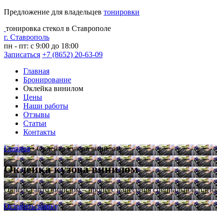
Предложение для владельцев
тонировки
тонировка стекол в Ставрополе
г. Ставрополь
пн - пт: с 9:00 до 18:00
Записаться
+7 (8652) 20-63-09
Главная
Бронирование
Оклейка винилом
Цены
Наши работы
Отзывы
Статьи
Контакты
Главная
•
Оклейка кузова винилом
Оклейка кузова винилом
Оклейка авто винилом – процесс нанесения специальной пленк
Оставить заявку